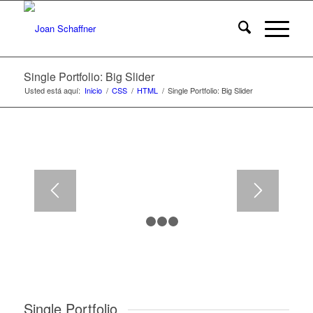
LOREM IPSUM
DOLOR
Single Portfolio: Big Slider
Usted está aquí:
Inicio
/
CSS
/
HTML
/
Single Portfolio: Big Slider
Lorem ipsum dolor sit amet, consectetuer
adipiscing elit. Aenean commodo ligula eget dolor.
1
2
3
4
Single Portfolio